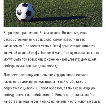
В принципе, различают 3 типа ставок. Во-первых, есть
распространенная и, возможно, самая известная так
называемая 3-полосная ставка. Эта форма ставок является
типичной ставкой на футбольный матч. Три пути означают, что
могут быть три возможных конечных результата: домашняя
победа, ничья или выездная победа.
Для всех поставщиков в списке игр для ввода сначала
называется домашняя команда, а на ней отображается
подсказка с цифрой 1. Таким образом, ставка на выездную
победу влечет за собой число 2. Если я предсказываю 0 в
качестве выхода игры, я ожидаю ничьей. Часто используемым