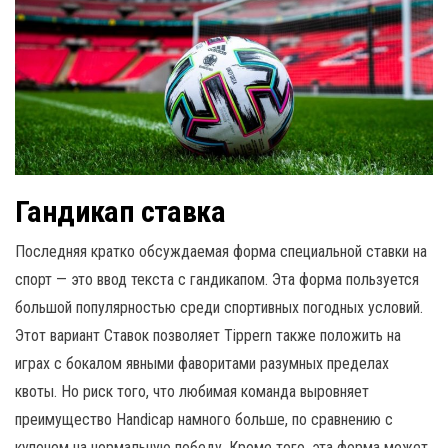
Гандикап ставка
Последняя кратко обсуждаемая форма специальной ставки на
спорт — это ввод текста с гандикапом. Эта форма пользуется
большой популярностью среди спортивных погодных условий.
Этот вариант Ставок позволяет Tippern также положить на
играх с бокалом явными фаворитами разумных пределах
квоты. Но риск того, что любимая команда выровняет
преимущество Handicap намного больше, по сравнению с
купоном на нормальную победу. Кроме того, эта форма может