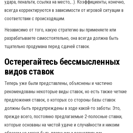
удара, пенальти, ссылка на место,…). Коэффициенты, конечно,
всегда корректируются в зависимости от игровой ситуации в
соответствии с происходящим.
Независимо от того, какую стратегию вы применяете или
разрабатываете самостоятельно, она всегда должна быть
тщательно продумана перед сдачей ставок.
Остерегайтесь бессмысленных
видов ставок
Теперь уже были представлены, объяснены и частично
рекомендованы некоторые виды ставок, но есть также четкие
предложения ставок, о которых со стороны базы ставок
должны быть предупреждены в ходе какой-то заботы. Это,
прежде всего, постоянно предлагаемые 2-полосные ставки,
которые основаны на чистой удаче и случайности и никоим