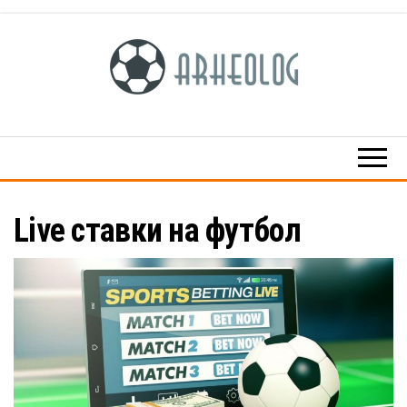
Skip
to
the
content
arheolog.by
Live ставки на футбол