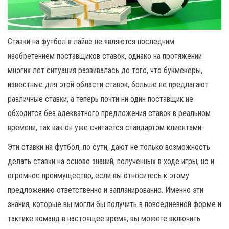
Ставки на футбол в лайве не являются последним
изобретением поставщиков ставок, однако на протяжении
многих лет ситуация развивалась до того, что букмекеры,
известные для этой области ставок, больше не предлагают
различные ставки, а теперь почти ни один поставщик не
обходится без адекватного предложения ставок в реальном
времени, так как он уже считается стандартом клиентами.
Эти ставки на футбол, по сути, дают не только возможность
делать ставки на основе знаний, полученных в ходе игры, но и
огромное преимущество, если вы относитесь к этому
предложению ответственно и запланированно. Именно эти
знания, которые вы могли бы получить в повседневной форме и
тактике команд в настоящее время, вы можете включить