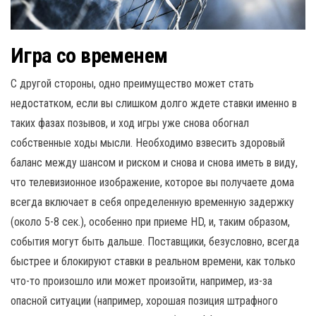
Игра со временем
С другой стороны, одно преимущество может стать
недостатком, если вы слишком долго ждете ставки именно в
таких фазах позывов, и ход игры уже снова обогнал
собственные ходы мысли. Необходимо взвесить здоровый
баланс между шансом и риском и снова и снова иметь в виду,
что телевизионное изображение, которое вы получаете дома
всегда включает в себя определенную временную задержку
(около 5-8 сек.), особенно при приеме HD, и, таким образом,
события могут быть дальше. Поставщики, безусловно, всегда
быстрее и блокируют ставки в реальном времени, как только
что-то произошло или может произойти, например, из-за
опасной ситуации (например, хорошая позиция штрафного